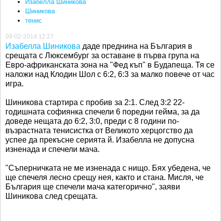
Изабелла Шиникова
Шиникова
тенис
09-02-2014 12:27
Изабелла Шиникова
даде преднина на България в
срещата с Люксембург за оставане в първа група на
Евро-африканската зона на "Фед къп" в Будапеща. Тя се
наложи над Клодин Шол с 6:2, 6:3 за малко повече от час
игра.
Шиникова стартира с пробив за 2:1. След 3:2 22-
годишната софиянка спечели 6 поредни гейма, за да
доведе нещата до 6:2, 3:0, преди с 8 години по-
възрастната тенисистка от Великото херцогство да
успее да прекъсне серията й. Изабелла не допусна
изненада и спечели мача.
"Съперничката не ме изненада с нищо. Бях убедена, че
ще спечеля лесно срещу нея, както и стана. Мисля, че
България ще спечели мача категорично", заяви
Шиникова след срещата.