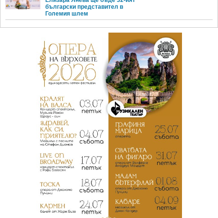
български представител в
Големия шлем