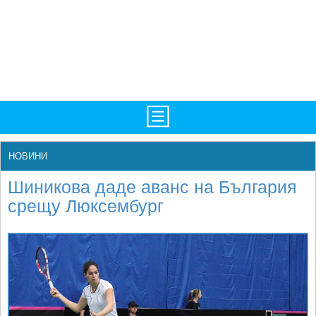
TV/Програма
НАЧАЛО
НОВИНИ
Фотогалерии
НОВИНИ
Шиникова даде аванс на България
Рекорди/Статистика
БГ
срещу Люксембург
Топ 10
ATP
Екипировка
WTA
Любопитно
LIVE SCORES
Истории
ТУРНИРИ