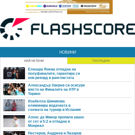
НОВИНИ
НАЙ-ЧЕТЕНИ
ПОСЛЕДНИ
Елизара Янева отпадна на
полуфиналите, гарантира си
нов рекорд в ранглистата
Александър Зверев си осигури
място на Финалите на ATP в
Торино
Изабелла Шиникова
елиминира водачката в
схемата на турнир в Испания
Алекс де Минор пропиля аванс
от сет и 5:2 и отпадна в
Монреал
Нестеров, Андреев и Лазаров