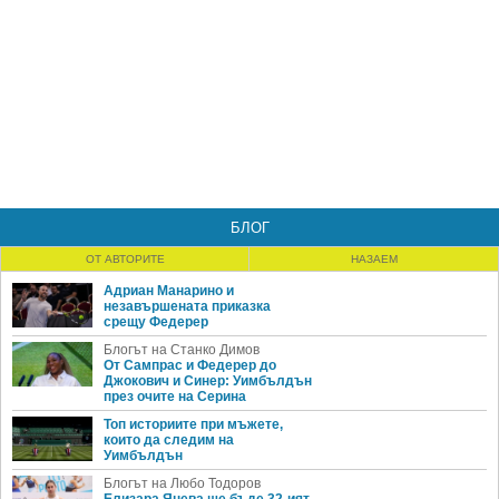
БЛОГ
ОТ АВТОРИТЕ
НАЗАЕМ
Адриан Манарино и
незавършената приказка
срещу Федерер
Блогът на Станко Димов
От Сампрас и Федерер до
Джокович и Синер: Уимбълдън
през очите на Серина
Топ историите при мъжете,
които да следим на
Уимбълдън
Блогът на Любо Тодоров
Елизара Янева ще бъде 32-ият