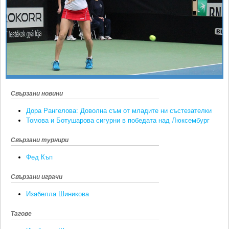
Ретро
SOFIA OPEN
Спорт&Фитнес
КЛУБОВЕ
Други
БЛОГ
Любители
ВИДЕО
ЖЪЛТО
РАКЕТНИ
Свързани новини
Дора Рангелова: Доволна съм от младите ни състезателки
Томова и Ботушарова сигурни в победата над Люксембург
Свързани турнири
Фед Къп
Свързани играчи
Изабелла Шиникова
Тагове