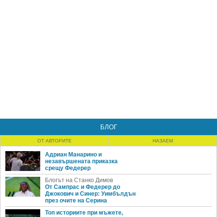
БЛОГ
ОТ АВТОРИТЕ
НАЗАЕМ
Адриан Манарино и
незавършената приказка
срещу Федерер
Блогът на Станко Димов
От Сампрас и Федерер до
Джокович и Синер: Уимбълдън
през очите на Серина
Топ историите при мъжете,