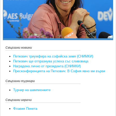
Ретро
SOFIA OPEN
Спорт&Фитнес
КЛУБОВЕ
Други
БЛОГ
Любители
ВИДЕО
ЖЪЛТО
РАКЕТНИ
Свързани новини
Петкович триумфира на софийска земя (СНИМКИ)
Петкович ще отпразнува успеха със сливовица
Наградена лично от президента (СНИМКИ)
Пресконференцията на Петкович: В София явно ми върви
Свързани турнири
Турнир на шампионките
Свързани играчи
Флавия Пенета