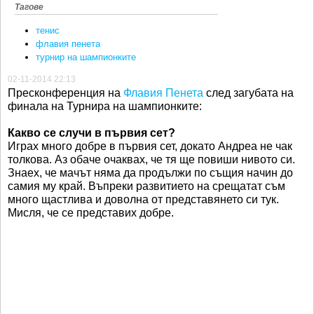
Тагове
тенис
флавия пенета
турнир на шампионките
02-11-2014 22:13
Пресконференция на
Флавия Пенета
след загубата на
финала на Турнира на шампионките:
Какво се случи в първия сет?
Играх много добре в първия сет, докато Андреа не чак
толкова. Аз обаче очаквах, че тя ще повиши нивото си.
Знаех, че мачът няма да продължи по същия начин до
самия му край. Въпреки развитието на срещатат съм
много щастлива и доволна от представянето си тук.
Мисля, че се представих добре.