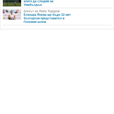
които да следим на
Уимбълдън
Блогът на Любо Тодоров
Елизара Янева ще бъде 32-ият
български представител в
Големия шлем