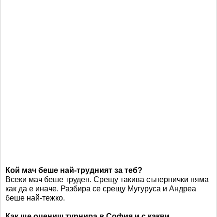
Кой мач беше най-трудният за теб?
Всеки мач беше труден. Срещу такива съпернички няма
как да е иначе. Разбира се срещу Мугуруса и Андреа
беше най-тежко.
Как ще оцениш турнира в София и с какви