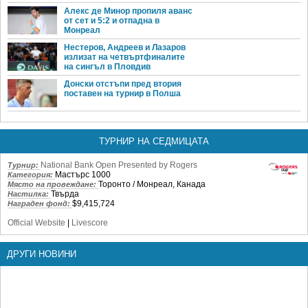
Алекс де Минор пропиля аванс
от сет и 5:2 и отпадна в
Монреал
Нестеров, Андреев и Лазаров
излизат на четвъртфиналите
на сингъл в Пловдив
Донски отстъпи пред втория
поставен на турнир в Полша
ТУРНИР НА СЕДМИЦАТА
National Bank Open Presented by Rogers
Турнир:
Мастърс 1000
Категория:
Торонто / Монреал, Канада
Място на провеждане:
Твърда
Настилка:
$9,415,724
Награден фонд:
Official Website
|
Livescore
ДРУГИ НОВИНИ