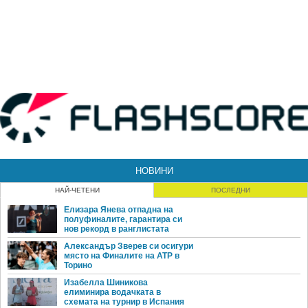
НОВИНИ
НАЙ-ЧЕТЕНИ
ПОСЛЕДНИ
Елизара Янева отпадна на
полуфиналите, гарантира си
нов рекорд в ранглистата
Александър Зверев си осигури
място на Финалите на ATP в
Торино
Изабелла Шиникова
елиминира водачката в
схемата на турнир в Испания