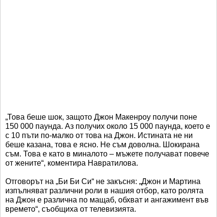
„Това беше шок, защото Джон Макенроу получи поне
150 000 паунда. Аз получих около 15 000 паунда, което е
с 10 пъти по-малко от това на Джон. Истината не ни
беше казана, това е ясно. Не съм доволна. Шокирана
съм. Това е като в миналото – мъжете получават повече
от жените“, коментира Навратилова.
Отговорът на „Би Би Си“ не закъсня: „Джон и Мартина
изпълняват различни роли в нашия отбор, като ролята
на Джон е различна по мащаб, обхват и ангажимент във
времето“, съобщиха от телевизията.