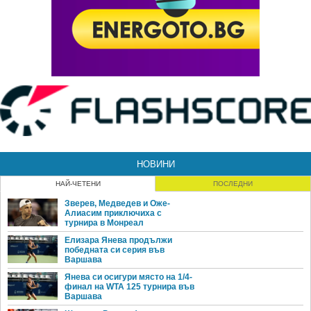
НОВИНИ
НАЙ-ЧЕТЕНИ
ПОСЛЕДНИ
Зверев, Медведев и Оже-
Алиасим приключиха с
турнира в Монреал
Елизара Янева продължи
победната си серия във
Варшава
Янева си осигури място на 1/4-
финал на WTA 125 турнира във
Варшава