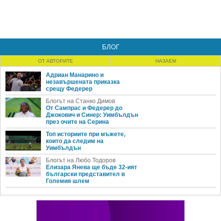
БЛОГ
ОТ АВТОРИТЕ
НАЗАЕМ
Адриан Манарино и
незавършената приказка
срещу Федерер
Блогът на Станко Димов
От Сампрас и Федерер до
Джокович и Синер: Уимбълдън
през очите на Серина
Топ историите при мъжете,
които да следим на
Уимбълдън
Блогът на Любо Тодоров
Елизара Янева ще бъде 32-ият
български представител в
Големия шлем