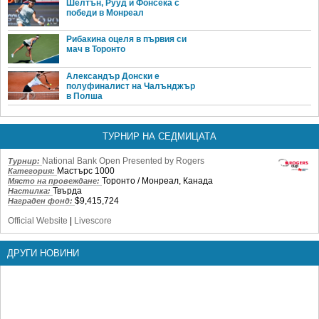
Шелтън, Рууд и Фонсека с
победи в Монреал
Рибакина оцеля в първия си
мач в Торонто
Александър Донски е
полуфиналист на Чалънджър
в Полша
ТУРНИР НА СЕДМИЦАТА
National Bank Open Presented by Rogers
Турнир:
Мастърс 1000
Категория:
Торонто / Монреал, Канада
Място на провеждане:
Твърда
Настилка:
$9,415,724
Награден фонд:
Official Website
|
Livescore
ДРУГИ НОВИНИ