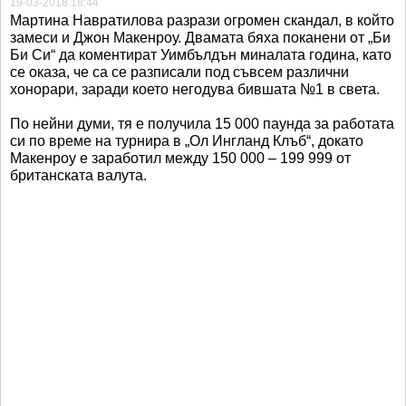
19-03-2018 18:44
Мартина Навратилова разрази огромен скандал, в който
замеси и Джон Макенроу. Двамата бяха поканени от „Би
Би Си“ да коментират Уимбълдън миналата година, като
се оказа, че са се разписали под съвсем различни
хонорари, заради което негодува бившата №1 в света.
По нейни думи, тя е получила 15 000 паунда за работата
си по време на турнира в „Ол Ингланд Клъб“, докато
Макенроу е заработил между 150 000 – 199 999 от
британската валута.