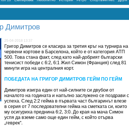
Топ 10
Екипировка
Любопитно
Истории
Ретро
Спорт&Фитнес
Други
ор Димитров
25-04-2018 13:37
Григор Димитров се класира за третия кръг на турнира на
червени кортове в Барселона, който е от категория АТП
500. Това стана факт, след като най-добрият български
тенисист победи с 6:2, 6:1 Жил Симон (Франция) след 81
минути игра на централния корт.
ПОБЕДАТА НА ГРИГОР ДИМИТРОВ ГЕЙМ ПО ГЕЙМ
Димитров изигра един от най-силните си двубои от
началото на годината и напълно заслужено се поздрави с
успеха. След 2:2 гейма в първата част българинът влезе
в серия от 7 последователни гейма на сметката си, които
му осигуриха преднина 6:2, 3:0. До края на мача Симон
успя да вземе само още един гейм, с който отърва
„геврек“.