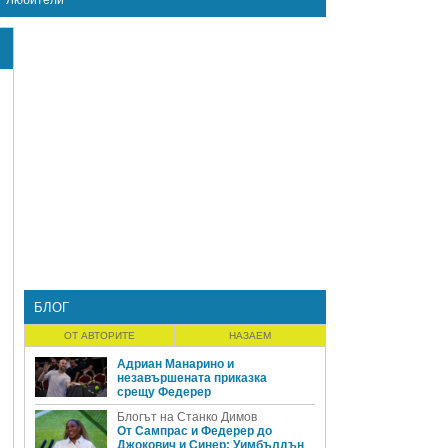
Любители
БЛОГ
ОТ АВТОРИТЕ
НАЗАЕМ
Адриан Манарино и
незавършената приказка
срещу Федерер
Блогът на Станко Димов
От Сампрас и Федерер до
Джокович и Синер: Уимбълдън