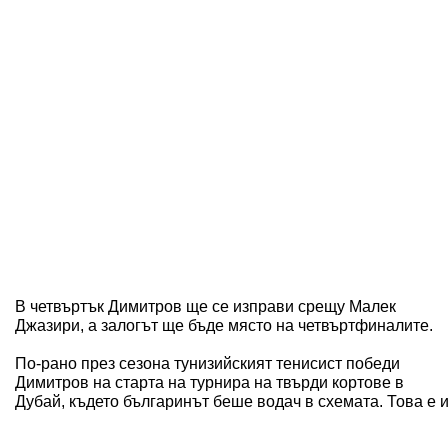
В четвъртък Димитров ще се изправи срещу Малек
Джазири, а залогът ще бъде място на четвъртфиналите.
По-рано през сезона тунизийският тенисист победи
Димитров на старта на турнира на твърди кортове в
Дубай, където българинът беше водач в схемата. Това е 