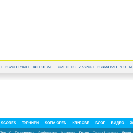
T
BGVOLLEYBALL
BGFOOTBALL
BGATHLETIC
VIASPORT
BGBASEBALL.INFO
NO
E SCORES
ТУРНИРИ
SOFIA OPEN
КЛУБОВЕ
БЛОГ
ВИДЕО
Ж