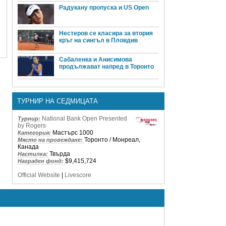
Радукану пропуска и US Open
Нестеров се класира за втория
кръг на сингъл в Пловдив
Сабаленка и Анисимова
продължават напред в Торонто
ТУРНИР НА СЕДМИЦАТА
National Bank Open Presented
Турнир:
by Rogers
Мастърс 1000
Категория:
Торонто / Монреал,
Място на провеждане:
Канада
Твърда
Настилка:
$9,415,724
Награден фонд:
Official Website
|
Livescore