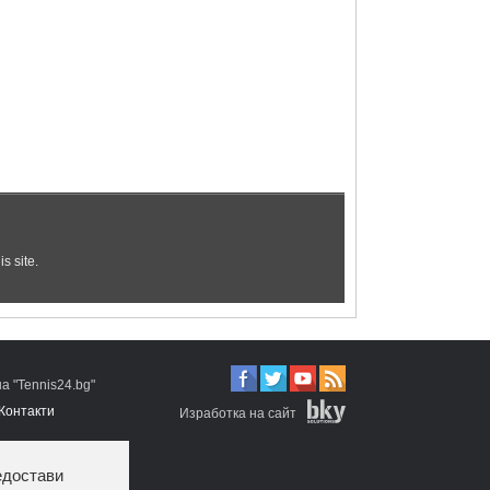
 "Tennis24.bg"
Контакти
Изработка на сайт
едостави