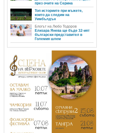
през очите на Серина
Топ историите при мъжете,
които да следим на
Уимбълдън
Блогът на Любо Тодоров
Елизара Янева ще бъде 32-ият
български представител в
Големия шлем
и