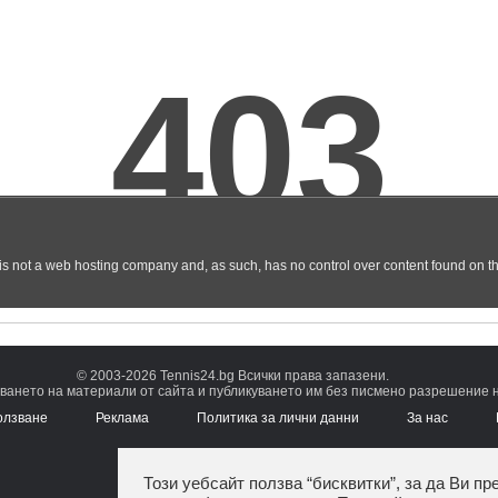
© 2003-2026 Tennis24.bg Всички права запазени.
ването на материали от сайта и публикуването им без писмено разрешение на
олзване
Реклама
Политика за лични данни
За нас
Този уебсайт ползва “бисквитки”, за да Ви пр