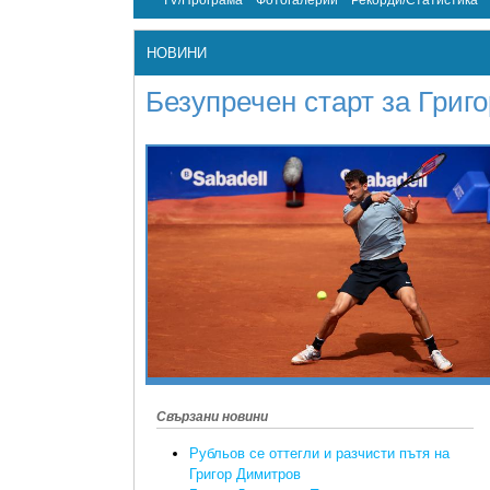
TV/Програма
Фотогалерии
Рекорди/Статистика
НОВИНИ
Безупречен старт за Григ
Свързани новини
Рубльов се оттегли и разчисти пътя на
Григор Димитров