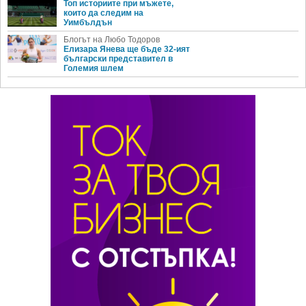
Топ историите при мъжете,
които да следим на
Уимбълдън
Блогът на Любо Тодоров
Елизара Янева ще бъде 32-ият
български представител в
Големия шлем