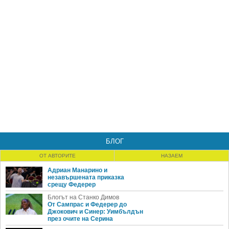
БЛОГ
ОТ АВТОРИТЕ
НАЗАЕМ
Адриан Манарино и
незавършената приказка
срещу Федерер
Блогът на Станко Димов
От Сампрас и Федерер до
Джокович и Синер: Уимбълдън
през очите на Серина