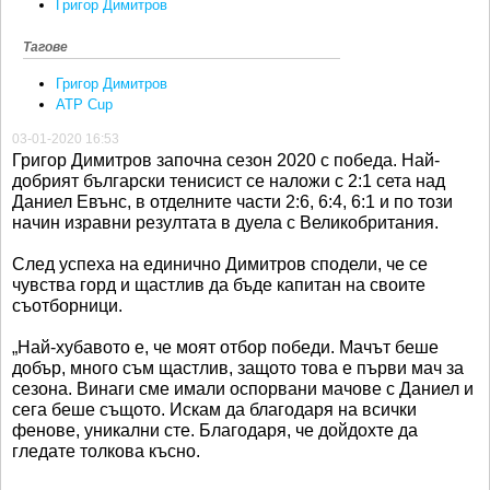
Григор Димитров
Тагове
Григор Димитров
ATP Cup
03-01-2020 16:53
Григор Димитров започна сезон 2020 с победа. Най-
добрият български тенисист се наложи с 2:1 сета над
Даниел Евънс, в отделните части 2:6, 6:4, 6:1 и по този
начин изравни резултата в дуела с Великобритания.
След успеха на единично Димитров сподели, че се
чувства горд и щастлив да бъде капитан на своите
съотборници.
„Най-хубавото е, че моят отбор победи. Мачът беше
добър, много съм щастлив, защото това е първи мач за
сезона. Винаги сме имали оспорвани мачове с Даниел и
сега беше същото. Искам да благодаря на всички
фенове, уникални сте. Благодаря, че дойдохте да
гледате толкова късно.