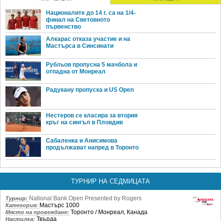
Националите до 14 г. са на 1/4-
финал на Световното
първенство
Алкарас отказа участие и на
Мастърса в Синсинати
Рубльов пропусна 5 мачбола и
отпадна от Монреал
Радукану пропуска и US Open
Нестеров се класира за втория
кръг на сингъл в Пловдив
Сабаленка и Анисимова
продължават напред в Торонто
ТУРНИР НА СЕДМИЦАТА
National Bank Open Presented by Rogers
Турнир:
Мастърс 1000
Категория:
Торонто / Монреал, Канада
Място на провеждане:
Твърда
Настилка: