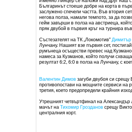
Именно Линцер се наложи над друг наш съ
Българинът стоеше добре на корта в първи
заслужено спечели частта. Във втория сет
негова полза, намали темпото, за да позв
гейм завърши в полза на австриеца, койт
пряк двубой в първия кръг на турнира въ
Състезателят на ТК „Локомотив”
Димитър
Лунчану. Нашият взе първия сет, постигай
румънеца осъществи превес над Кузманов 
намеса за Кузманов, който получи схваща
резултат 6:2, 6:0 в полза на Лунчану, с ко
Валентин Димов
загуби двубоя си срещу 
противопостави на мощните сервиси на ру
третия, което предопредели крайния изход 
Утрешният четвъртфинал на Александър Л
мачът на
Тихомир Грозданов
срещу Виктор
централния корт.