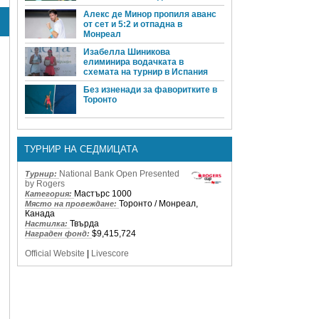
Алекс де Минор пропиля аванс
от сет и 5:2 и отпадна в
Монреал
Изабелла Шиникова
елиминира водачката в
схемата на турнир в Испания
Без изненади за фаворитките в
Торонто
ТУРНИР НА СЕДМИЦАТА
National Bank Open Presented
Турнир:
by Rogers
Мастърс 1000
Категория:
Торонто / Монреал,
Място на провеждане:
Канада
Твърда
Настилка:
$9,415,724
Награден фонд:
Official Website
|
Livescore