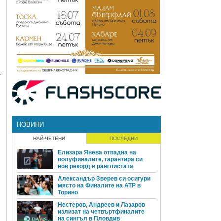
т
НОВИНИ
НАЙ-ЧЕТЕНИ
ПОСЛЕДНИ
Елизара Янева отпадна на
полуфиналите, гарантира си
нов рекорд в ранглистата
Александър Зверев си осигури
място на Финалите на ATP в
Торино
Нестеров, Андреев и Лазаров
излизат на четвъртфиналите
на сингъл в Пловдив