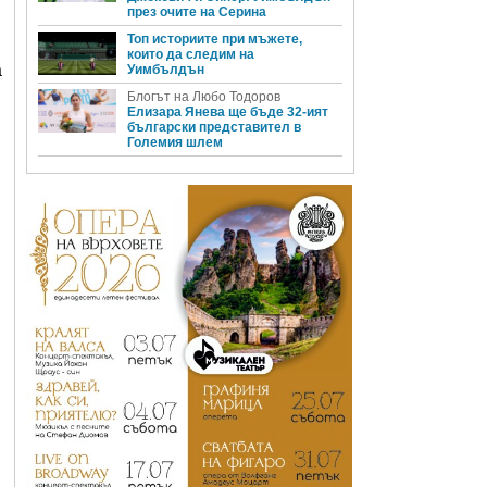
през очите на Серина
Топ историите при мъжете,
които да следим на
а
Уимбълдън
Блогът на Любо Тодоров
Елизара Янева ще бъде 32-ият
български представител в
Големия шлем