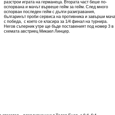
разстрои играта на германеца. Втората част беше по-
оспорвана и мачът вървеше гейм за гейм. След много
оспорван последен гейм с дълги разигравания,
българинът проби сервиса на противника и завърши мач
с победа, с което се класира за 1/4 финал на турнира.
Негов съперник утре ще бъде поставеният под номер 3 в
схемата австриец Микаел Линцер.