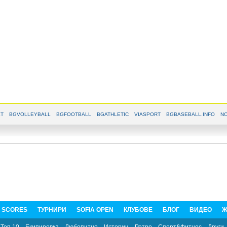
T
BGVOLLEYBALL
BGFOOTBALL
BGATHLETIC
VIASPORT
BGBASEBALL.INFO
NO
E SCORES
ТУРНИРИ
SOFIA OPEN
КЛУБОВЕ
БЛОГ
ВИДЕО
Ж