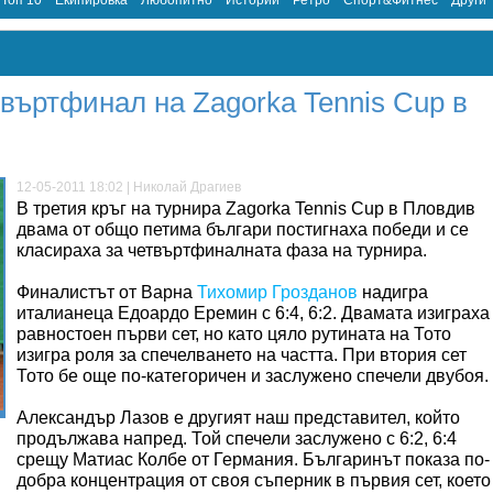
Топ 10
Екипировка
Любопитно
Истории
Ретро
Спорт&Фитнес
Други
въртфинал на Zagorka Tennis Cup в
12-05-2011 18:02 | Николай Драгиев
В третия кръг на турнира Zagorka Tennis Cup в Пловдив
двама от общо петима българи постигнаха победи и се
класираха за четвъртфиналната фаза на турнира.
Финалистът от Варна
Тихомир Грозданов
надигра
италианеца Едоардо Еремин с 6:4, 6:2. Двамата изиграха
равностоен първи сет, но като цяло рутината на Тото
изигра роля за спечелването на частта. При втория сет
Тото бе още по-категоричен и заслужено спечели двубоя.
Александър Лазов е другият наш представител, който
продължава напред. Той спечели заслужено с 6:2, 6:4
срещу Матиас Колбе от Германия. Българинът показа по-
добра концентрация от своя съперник в първия сет, което