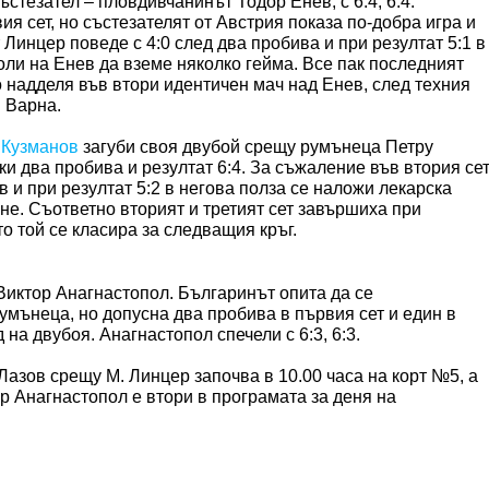
стезател – пловдивчанинът Тодор Енев, с 6:4, 6:4.
я сет, но състезателят от Австрия показа по-добра игра и
 Линцер поведе с 4:0 след два пробива и при резултат 5:1 в
оли на Енев да вземе няколко гейма. Все пак последният
о надделя във втори идентичен мач над Енев, след техния
в Варна.
 Кузманов
загуби своя двубой срещу румънеца Петру
ки два пробива и резултат 6:4. За съжаление във втория се
и при резултат 5:2 в негова полза се наложи лекарска
не. Съответно вторият и третият сет завършиха при
ето той се класира за следващия кръг.
Виктор Анагнастопол. Българинът опита да се
мънеца, но допусна два пробива в първия сет и един в
на двубоя. Анагнастопол спечели с 6:3, 6:3.
азов срещу М. Линцер започва в 10.00 часа на корт №5, а
 Анагнастопол е втори в програмата за деня на