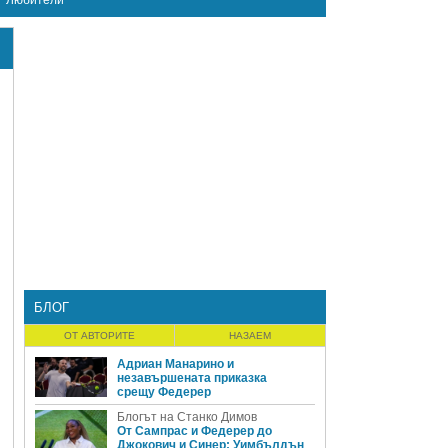
Любители
БЛОГ
ОТ АВТОРИТЕ
НАЗАЕМ
Адриан Манарино и
незавършената приказка
срещу Федерер
Блогът на Станко Димов
От Сампрас и Федерер до
Джокович и Синер: Уимбълдън