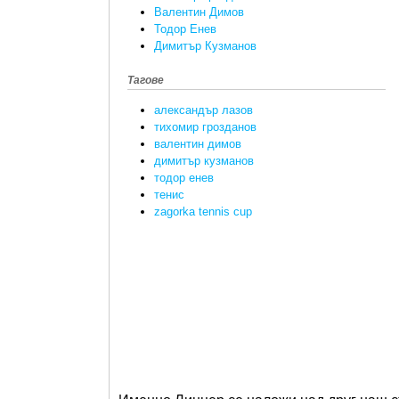
Валентин Димов
Тодор Енев
Димитър Кузманов
Тагове
александър лазов
тихомир грозданов
валентин димов
димитър кузманов
тодор енев
тенис
zagorka tennis cup