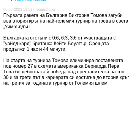
06-07-2023 18:51 | Tennis24.bg
Първата ракета на България Виктория Томова загуби
във втория кръг на най-големия турнир на трева в света
„Уимбълдън".
Българката отстъпи с 0:6, 6:3, 3:6 от участващата с
"уайлд кард" британка Кейти Боултър. Срещата
продължи 1 час и 44 минути.
На старта на турнира Томова елиминира поставената
под номер 27 в схемата американка Бернарда Пера.
Това бе дебютната ѝ победа над преставителка на топ
30 и за трети път в кариерата си достигна до втория кръг
на третия за годината турнир от Големия шлем.