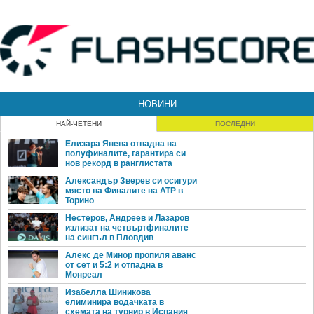
НОВИНИ
НАЙ-ЧЕТЕНИ
ПОСЛЕДНИ
Елизара Янева отпадна на
полуфиналите, гарантира си
нов рекорд в ранглистата
Александър Зверев си осигури
място на Финалите на ATP в
Торино
Нестеров, Андреев и Лазаров
излизат на четвъртфиналите
на сингъл в Пловдив
Алекс де Минор пропиля аванс
от сет и 5:2 и отпадна в
Монреал
Изабелла Шиникова
елиминира водачката в
схемата на турнир в Испания