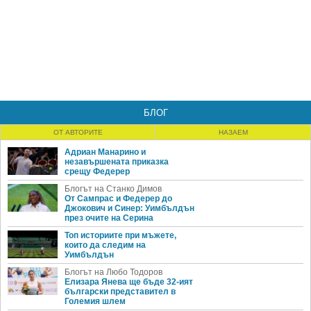
БЛОГ
ОТ АВТОРИТЕ
НАЗАЕМ
Адриан Манарино и
незавършената приказка
срещу Федерер
Блогът на Станко Димов
От Сампрас и Федерер до
Джокович и Синер: Уимбълдън
през очите на Серина
Топ историите при мъжете,
които да следим на
Уимбълдън
Блогът на Любо Тодоров
Елизара Янева ще бъде 32-ият
български представител в
Големия шлем