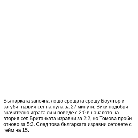
Българката започна лошо срещата срещу Боултър и
загуби първия сет на нула за 27 минути. Вики подобри
значително играта си и поведе с 2:0 в началото на
втория сет. Британката изравни за 2:2, но Томова проби
отново за 5:3. След това българката изравни сетовете с
гейм на 15.