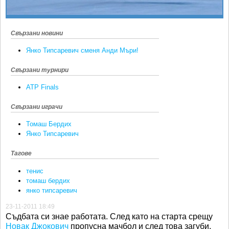
Свързани новини
Янко Типсаревич сменя Анди Мъри!
Свързани турнири
ATP Finals
Свързани играчи
Томаш Бердих
Янко Типсаревич
Тагове
тенис
томаш бердих
янко типсаревич
23-11-2011 18:49
Съдбата си знае работата. След като на старта срещу
Новак Джокович
пропусна мачбол и след това загуби,