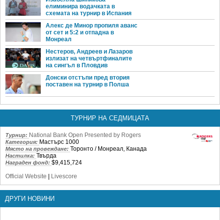
елиминира водачката в
схемата на турнир в Испания
Алекс де Минор пропиля аванс
от сет и 5:2 и отпадна в
Монреал
Нестеров, Андреев и Лазаров
излизат на четвъртфиналите
на сингъл в Пловдив
Донски отстъпи пред втория
поставен на турнир в Полша
ТУРНИР НА СЕДМИЦАТА
National Bank Open Presented by Rogers
Турнир:
Мастърс 1000
Категория:
Торонто / Монреал, Канада
Място на провеждане:
Твърда
Настилка:
$9,415,724
Награден фонд:
Official Website
|
Livescore
ДРУГИ НОВИНИ