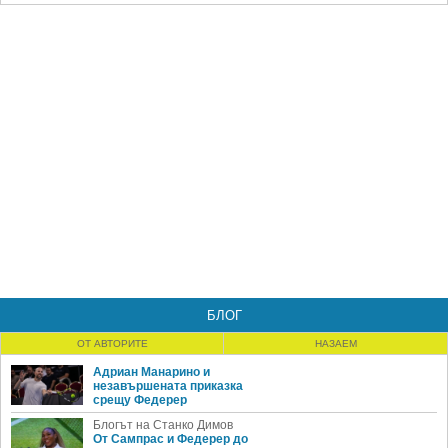
БЛОГ
ОТ АВТОРИТЕ
НАЗАЕМ
Адриан Манарино и
незавършената приказка
срещу Федерер
Блогът на Станко Димов
От Сампрас и Федерер до