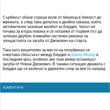
Сърбинът обаче сгреши воле от бекхенд в близост до
мрежата, а след това допусна и двойна грешка, което
автоматично значеше мачбол за Бердих. Чехът не
почака за втора покана и се погрижи от първия път да
затвори двубоя, взимайки частичен реванш за
злощастната си загуба от Джокович на старта.
Така като решителен за място на полуфинал се
очертава сблъсъкът между Бердих и
Давид Ферер
в
последния кръг, особено ако тази вечер испанецът
загуби от Новак Джокович. В такава ситуация двамата с
Бердих ще се включат в директен спор за място напред.
КОМЕНТАРИ