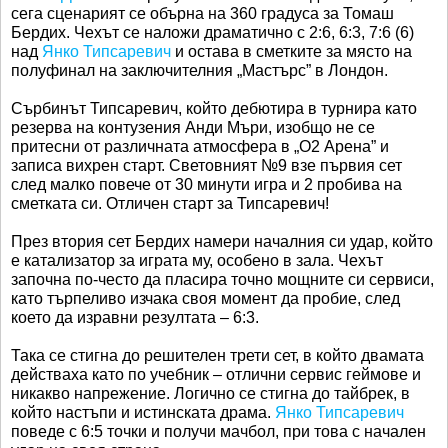
сега сценарият се обърна на 360 градуса за Томаш
Бердих. Чехът се наложи драматично с 2:6, 6:3, 7:6 (6)
над
Янко Типсаревич
и остава в сметките за място на
полуфинал на заключителния „Мастърс” в Лондон.
Сърбинът Типсаревич, който дебютира в турнира като
резерва на контузения Анди Мъри, изобщо не се
притесни от различната атмосфера в „О2 Арена” и
записа вихрен старт. Световният №9 взе първия сет
след малко повече от 30 минути игра и 2 пробива на
сметката си. Отличен старт за Типсаревич!
През втория сет Бердих намери началния си удар, който
е катализатор за играта му, особено в зала. Чехът
започна по-често да пласира точно мощните си сервиси,
като търпеливо изчака своя момент да пробие, след
което да изравни резултата – 6:3.
Така се стигна до решителен трети сет, в който двамата
действаха като по учебник – отлични сервис геймове и
никакво напрежение. Логично се стигна до тайбрек, в
който настъпи и истинската драма.
Янко Типсаревич
поведе с 6:5 точки и получи мачбол, при това с начален