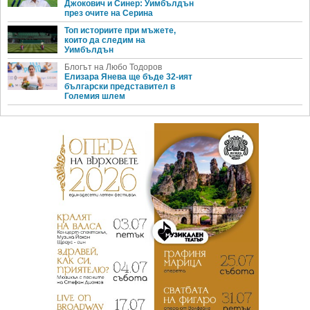
Джокович и Синер: Уимбълдън
през очите на Серина
Топ историите при мъжете,
които да следим на
Уимбълдън
Блогът на Любо Тодоров
Елизара Янева ще бъде 32-ият
български представител в
Големия шлем