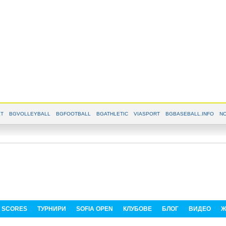
T
BGVOLLEYBALL
BGFOOTBALL
BGATHLETIC
VIASPORT
BGBASEBALL.INFO
NO
E SCORES
ТУРНИРИ
SOFIA OPEN
КЛУБОВЕ
БЛОГ
ВИДЕО
Ж