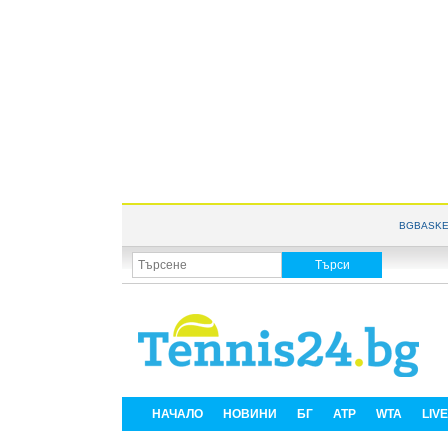
BGBASKE
НАЧАЛО
НОВИНИ
БГ
ATP
WTA
LIV