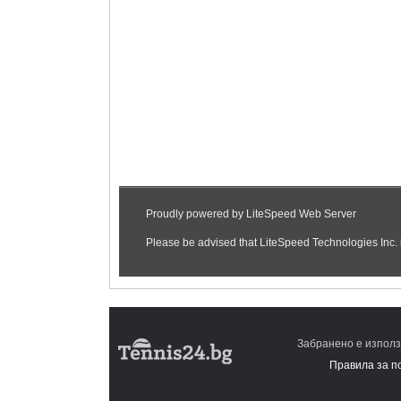
Забранено е използ
Правила за п