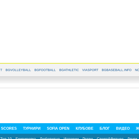
T
BGVOLLEYBALL
BGFOOTBALL
BGATHLETIC
VIASPORT
BGBASEBALL.INFO
NO
E SCORES
ТУРНИРИ
SOFIA OPEN
КЛУБОВЕ
БЛОГ
ВИДЕО
Ж