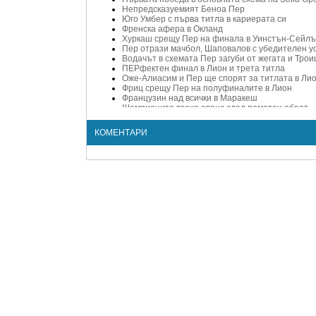
Непредсказуемият Беноа Пер
Юго Умбер с първа титла в кариерата си
Френска афера в Окланд
Хуркаш срещу Пер на финала в Уинстън-Сейл
Пер отрази мачбол, Шаповалов с убедителен у
Водачът в схемата Пер загуби от жегата и Трои
ПЕРфектен финал в Лион и трета титла
Оже-Алиасим и Пер ще спорят за титлата в Ли
Фриц срещу Пер на полуфиналите в Лион
Французин над всички в Маракеш
Шампионите взеха аванс след паметен обрат
Квалификант спечели турнира в Мец
Двама французи на полуфинал в Щутгарт
КОМЕНТАРИ
Двама от Топ 10 отпаднаха в Мадрид
Хаас с първа победа в Монте Карло от 2004 г.
Беноа Пер спря Робредо в Маракеш
Френски тенисист изригна срещу Надал и Кири
Беноа Пер: Не съм луд, не съм направил нищо
Григор в челото на класация за зрелищно разби
Беноа Пер се прицели в Топ 10
Чилич острани финалиста от Откритото на Ток
Франция наказа две от звездите си заради скан
Изгониха Беноа Пер от олимпийското село
Ясни са четвъртфиналистите във Вашингтон
Нова двойка тенисист - певица вълнува францу
Беноа Пер победи на рождения си ден за 9 ми
Беноа Пер отново разплака Нишикори
Втора сензация: Нишикори се сбогува с US Ope
Беноа Пер с първа титла на ниво АТР
Беноа Пер се чуди къде да вечеря, допитва се
Беноа Пер скандализира: Мразя Уимбълдън!
Гришо на втори финал след страхотен обрат н