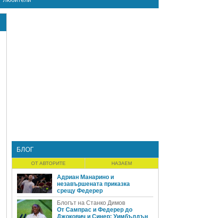
Любители
БЛОГ
ОТ АВТОРИТЕ
НАЗАЕМ
Адриан Манарино и
незавършената приказка
срещу Федерер
Блогът на Станко Димов
От Сампрас и Федерер до
Джокович и Синер: Уимбълдън