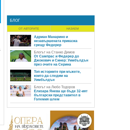
БЛОГ
ОТ АВТОРИТЕ
НАЗАЕМ
Адриан Манарино и
незавършената приказка
срещу Федерер
1
Блогът на Станко Димов
От Сампрас и Федерер до
Джокович и Синер: Уимбълдън
през очите на Серина
Топ историите при мъжете,
които да следим на
Уимбълдън
Блогът на Любо Тодоров
Елизара Янева ще бъде 32-ият
български представител в
Големия шлем