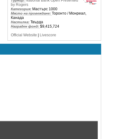
National Bank Open Presented
Турнир:
by Rogers
Мастърс 1000
Категория:
Торонто / Монреал,
Място на провеждане:
Канада
Твърда
Настилка:
$9,415,724
Награден фонд:
Official Website
|
Livescore