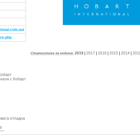
tional.com.au/
ore.php
2019
|
2017
|
2016
|
2015
|
2014
|
201
Статистика за година:
Хобарт
инала с Хобарт
емата отпадна
р
тла