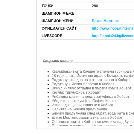
ТОЧКИ
280
ШАМПИОН МЪЖЕ
ШАМПИОН ЖЕНИ
Елизе Мертенс
ОФИЦИАЛЕН САЙТ
http://www.hobartinterna
LIVESCORE
http://tennis24.bg/livesc
Свързани новини
Квалификантката Кочарето спечели турнира в 
18-годишната Йович ще играе с Кочарето на ф
Радукану отпадна на четвъртфинал в Хобарт
Радукану и Йович с победи в Хобарт
Винъс Уилямс отпадна в първия кръг в Хобарт
Кеслър триумфира в Хобарт
Рибакина крачи напред, триумфира в Хобарт
Убедителен триумф за София Кенин
Изненадващи финалистки в Хобърт
Серията на Бенчич продължава
Бенчич продължава след обрат, водачката в сх
Елизе Мертенс защити титлата в Хобарт
Организаторите в Хобърт се смилиха над Буша
Приказната седмица на Мертенс завърши с ти
Скиавоне: 2017 г. е последната