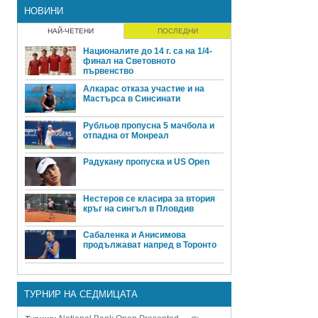
НОВИНИ
НАЙ-ЧЕТЕНИ
ПОСЛЕДНИ
Националите до 14 г. са на 1/4-
финал на Световното
първенство
Алкарас отказа участие и на
Мастърса в Синсинати
Рубльов пропусна 5 мачбола и
отпадна от Монреал
Радукану пропуска и US Open
Нестеров се класира за втория
кръг на сингъл в Пловдив
Сабаленка и Анисимова
продължават напред в Торонто
ТУРНИР НА СЕДМИЦАТА