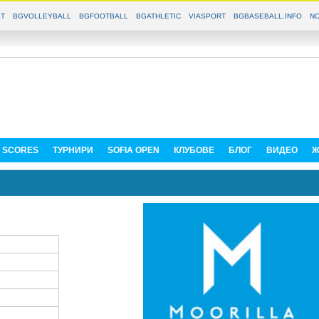
T
BGVOLLEYBALL
BGFOOTBALL
BGATHLETIC
VIASPORT
BGBASEBALL.INFO
NO
E SCORES
ТУРНИРИ
SOFIA OPEN
КЛУБОВЕ
БЛОГ
ВИДЕО
Ж