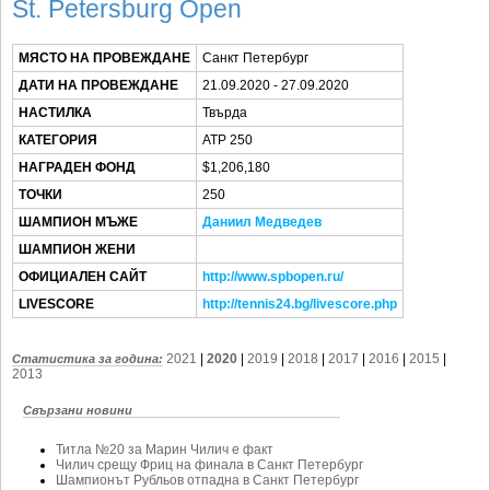
SOFIA OPEN
St. Petersburg Open
КЛУБОВЕ
МЯСТО НА ПРОВЕЖДАНЕ
Санкт Петербург
БЛОГ
ДАТИ НА ПРОВЕЖДАНЕ
21.09.2020 - 27.09.2020
НАСТИЛКА
Твърда
ВИДЕО
КАТЕГОРИЯ
ATP 250
ЖЪЛТО
НАГРАДЕН ФОНД
$1,206,180
РАКЕТНИ
ТОЧКИ
250
ШАМПИОН МЪЖЕ
Даниил Медведев
ШАМПИОН ЖЕНИ
ОФИЦИАЛЕН САЙТ
http://www.spbopen.ru/
LIVESCORE
http://tennis24.bg/livescore.php
2021
|
2020
|
2019
|
2018
|
2017
|
2016
|
2015
|
Статистика за година:
2013
Свързани новини
Титла №20 за Марин Чилич е факт
Чилич срещу Фриц на финала в Санкт Петербург
Шампионът Рубльов отпадна в Санкт Петербург