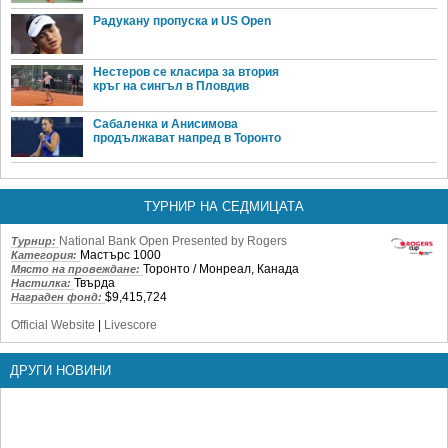
Радукану пропуска и US Open
Нестеров се класира за втория
кръг на сингъл в Пловдив
Сабаленка и Анисимова
продължават напред в Торонто
ТУРНИР НА СЕДМИЦАТА
National Bank Open Presented by Rogers
Турнир:
Мастърс 1000
Категория:
Торонто / Монреал, Канада
Място на провеждане:
Твърда
Настилка:
$9,415,724
Награден фонд:
Official Website
|
Livescore
ДРУГИ НОВИНИ