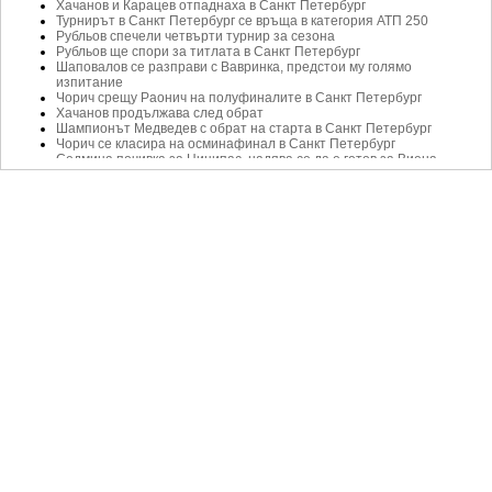
Хачанов и Карацев отпаднаха в Санкт Петербург
Турнирът в Санкт Петербург се връща в категория АТП 250
Рубльов спечели четвърти турнир за сезона
Рубльов ще спори за титлата в Санкт Петербург
Шаповалов се разправи с Вавринка, предстои му голямо
изпитание
Чорич срещу Раонич на полуфиналите в Санкт Петербург
Хачанов продължава след обрат
Шампионът Медведев с обрат на старта в Санкт Петербург
Чорич се класира на осминафинал в Санкт Петербург
Седмица почивка за Циципас, надява се да е готов за Виена
Григор Димитров потвърди участие на турнир в Русия
Медведев зарадва родината си с домашна титла
Медведев на пети последователен финал
Медведев на победа от пети последователен финал в тура
Медведев се завърна на корта с победа
Рубльов оцеля в трисетова драма у дома
Медведев се завръща на корта в родината си
Тийм с трета титла за сезона
Вавринка с първи полуфинал от София насам
Краят на една епоха
Вавринка с втори успех в Санкт Петербург
Вавринка се надява на силен финал на сезона
Дебютна титла за Дамир Джумхур
Зверев: Изпълних целта си за годината
Вавринка: Имам нужда от почивка
Зверев прекъсна уникалната серия на Стан
Вавринка ще спори за титлата в Русия
Зверев за трети път е на финал
Вавринка стигна полуфинал в Русия
Бердих на победа от първи финал за сезона
Южни отстрани шампиона Раонич