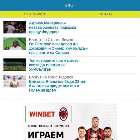
Бердих се завърна с измъчен успех
БЛОГ
Стан Вавринка на четвъртфинал в Русия
Зверев взе дербито на младите надежди
Трима от Топ 10 ще се конкурират в Санкт Петербург
ОТ АВТОРИТЕ
НАЗАЕМ
Милош Раонич взе седма титла в кариерата
Адриан Манарино и
Милош Раонич стигна финал в Русия
незавършената приказка
Раонич даде само 3 гейма на Робредо
срещу Федерер
Водачът Бердих отпадна в Санкт Петербург
Жоао Соуса на първи ATP полуфинал
Блогът на Станко Димов
От Сампрас и Федерер до
Джокович и Синер: Уимбълдън
през очите на Серина
Топ историите при мъжете,
които да следим на
Уимбълдън
Блогът на Любо Тодоров
Елизара Янева ще бъде 32-ият
български представител в
Големия шлем