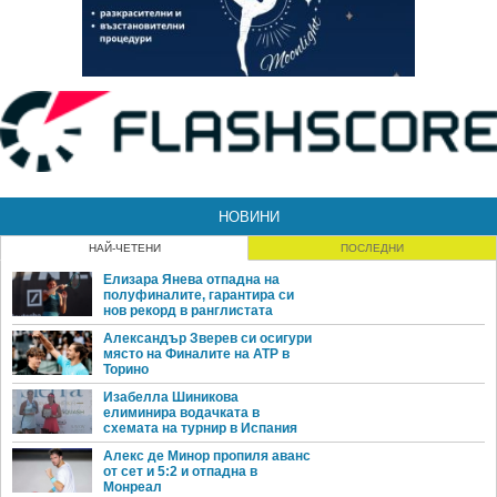
НОВИНИ
НАЙ-ЧЕТЕНИ
ПОСЛЕДНИ
Елизара Янева отпадна на
полуфиналите, гарантира си
нов рекорд в ранглистата
Александър Зверев си осигури
място на Финалите на ATP в
Торино
Изабелла Шиникова
елиминира водачката в
схемата на турнир в Испания
Алекс де Минор пропиля аванс
от сет и 5:2 и отпадна в
Монреал