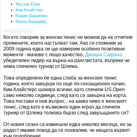
Жустин Енен
Ким Клайстeрс
Мария Шарапова
Янина Викмайер
14-03-2010 12:07
Когато говорим за женски тенис не можем да не отчетем
промените, които настъпват там. Ако си спомним за
2009 година едва ли ще намерим особено позитивни
моменти - мачове с лошо качество,
Динара Сафина
убедителен лидер на върна на ранглистата, въпреки че
няма спечелен турнир от Шлема.
Това определено бе една слаба за женския тенис
година, която завърши по още по-сензационен начин.
Ким Клайстерс шокира всички, като спечели US Open
само няколко седмици, след като се завърна на корта.
Това постави и нов въпрос - на какво ниво е женският
тенис, след като е възможно един играч да спечели
турнир от Шлема толкова бързо след завръщането си?
От новия сезон са изминали едва няколко месеца, но за
радост имаме повод да се похвалим, че нещата вървят
към подобрение.