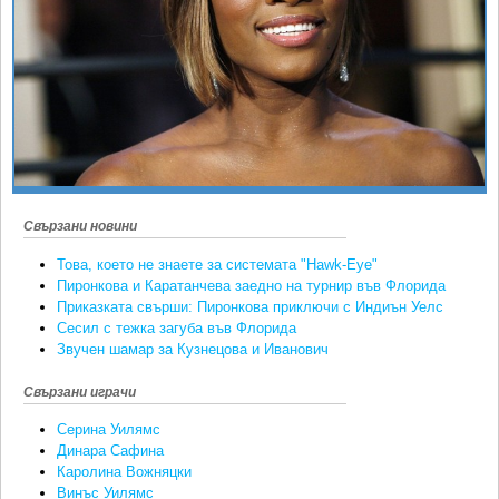
Ретро
SOFIA OPEN
Спорт&Фитнес
КЛУБОВЕ
Други
БЛОГ
Любители
ВИДЕО
ЖЪЛТО
РАКЕТНИ
Свързани новини
Това, което не знаете за системата "Hawk-Eye"
Пиронкова и Каратанчева заедно на турнир във Флорида
Приказката свърши: Пиронкова приключи с Индиън Уелс
Сесил с тежка загуба във Флорида
Звучен шамар за Кузнецова и Иванович
Свързани играчи
Серина Уилямс
Динара Сафина
Каролина Вожняцки
Винъс Уилямс