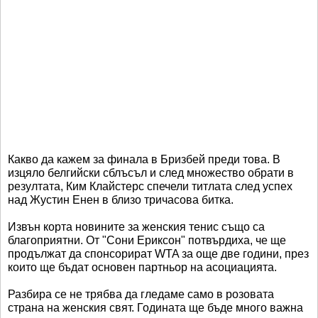
Какво да кажем за финала в Бризбей преди това. В
изцяло белгийски сблъсъл и след множество обрати в
резултата, Ким Клайстерс спечели титлата след успех
над Жустин Енен в близо тричасова битка.
Извън корта новините за женския тенис също са
благоприятни. От "Сони Ериксон" потвърдиха, че ще
продължат да спонсорират WTA за още две години, през
които ще бъдат основен партньор на асоциацията.
Разбира се не трябва да гледаме само в розовата
страна на женския свят. Годината ще бъде много важна