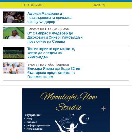
ОТ АВТОРИТЕ
НАЗАЕМ
Адриан Манарино и
незавършената приказка
срещу Федерер
Блогът на Станко Димов
От Сампрас и Федерер до
Джокович и Синер: Уимбълдън
през очите на Серина
Топ историите при мъжете,
които да следим на
Уимбълдън
Блогът на Любо Тодоров
Елизара Янева ще бъде 32-ият
български представител в
Големия шлем