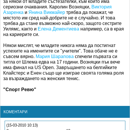
за някои от младите състезателки, към които има
сериозни очаквания. Карoлин Возняцки,
Виктория
Азаренка
и
Янина Викмайер
трябва да покажат, че
мястото им сред най-добрите не е случайно. И това
трябва да стане възможно най-скоро, защото сестрите
Уилямс, както и
Елена Дементиева
например, са в края
на кариерите си.
Някои мислят, че младите никога няма да постигнат
успехите на именитите си "учители". Това обаче не е
съвсем вярно.
Мария Шарапова
спечели първата си
титла от Шлема едва на 17 години. Возняцки пък вече
има финал на US Open. Завръщането на белгийките
Клайстерс и Енен също ще изиграе своята голяма роля
за възраждането на женския тенис.
"Спорт Ревю"
КОМЕНТАРИ
(15-03-2010 10:13)