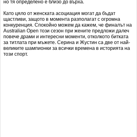
но тя определено е близо до върха.
Като цяло от женската асоциация могат да бъдат
щастливи, защото в момента разполагат с огромна
конкуренция. Спокойно можем да кажем, че финалът на
Australian Open този сезон при жените предложи далеч
повече драми и интересни моменти, отколкото битката
за титлата при мъжете. Серина и Жустин са две от най-
великите шампионки за всички времена в историята на
този спорт.