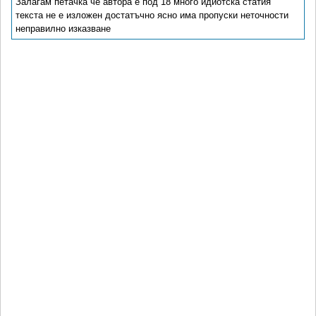
Залагам петачка че автора е под 18 много идиотска статия
текста не е изложен достатъчно ясно има пропуски неточности
неправилно изказване