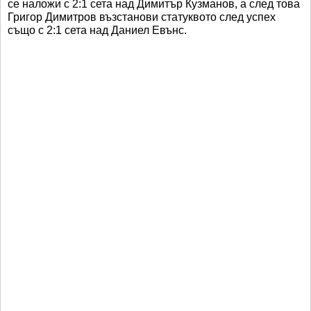
се наложи с 2:1 сета над Димитър Кузманов, а след това
Григор Димитров възстанови статуквото след успех
също с 2:1 сета над Даниел Евънс.