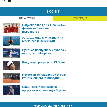
НОВИНИ
НАЙ-ЧЕТЕНИ
ПОСЛЕДНИ
Националите до 14 г. са на 1/4-
финал на Световното
първенство
Алкарас отказа участие и на
Мастърса в Синсинати
Рубльов пропусна 5 мачбола и
отпадна от Монреал
Радукану пропуска и US Open
Нестеров се класира за втория
кръг на сингъл в Пловдив
Сабаленка и Анисимова
продължават напред в Торонто
ТУРНИР НА СЕДМИЦАТА