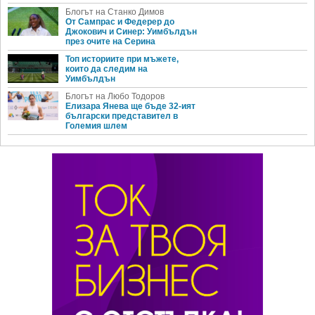
Блогът на Станко Димов
От Сампрас и Федерер до
Джокович и Синер: Уимбълдън
през очите на Серина
Топ историите при мъжете,
които да следим на
Уимбълдън
Блогът на Любо Тодоров
Елизара Янева ще бъде 32-ият
български представител в
Големия шлем