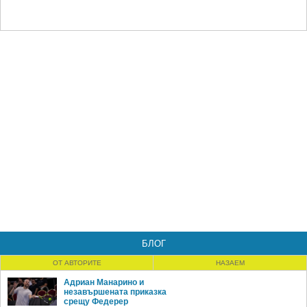
БЛОГ
ОТ АВТОРИТЕ
НАЗАЕМ
Адриан Манарино и
незавършената приказка
срещу Федерер