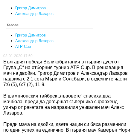
Григор Димитров
Александър Лазаров
Тагове
Григор Димитров
Александър Лазаров
ATP Cup
03-01-2020 17:50
България победи Великобритания в първия дуел от
Група „С“ на отборния турнир ATP Cup. В решаващия
мач на двойки, Григор Димитров и Александър Лазаров
надвиха с 2:1 сета Мъри и Солсбъри, в отделните части
7:6 (5), 6:7 (2), 11-9.
В шампионския тайбрек „лъвовете“ спасиха два
мачбола, преди да довършат съперника с форхенд-
уинър от ракетата на направилия уникален мач Алекс
Лазаров.
Преди мача на двойки, двете нации си бяха разменили
по един успех на единично. В първия мач Камерън Нори