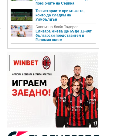
през очите на Серина
Топ историите при мъжете,
които да следим на
Уимбълдън
Блогът на Любо Тодоров
е
Елизара Янева ще бъде 32-ият
български представител в
Големия шлем