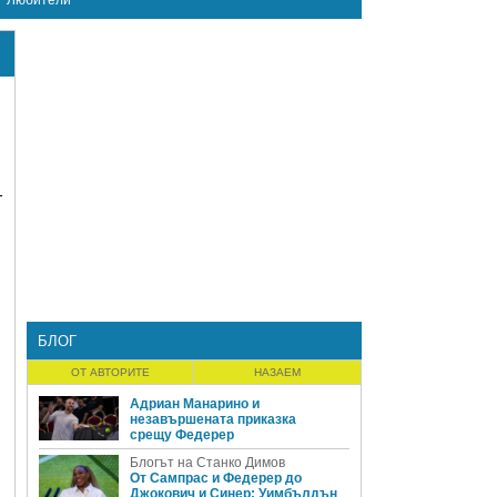
Любители
т
БЛОГ
ОТ АВТОРИТЕ
НАЗАЕМ
Адриан Манарино и
незавършената приказка
срещу Федерер
Блогът на Станко Димов
От Сампрас и Федерер до
Джокович и Синер: Уимбълдън