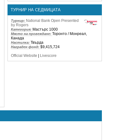
ТУРНИР НА СЕДМИЦАТА
National Bank Open Presented
Турнир:
by Rogers
Мастърс 1000
Категория:
Торонто / Монреал,
Място на провеждане:
Канада
Твърда
Настилка:
$9,415,724
Награден фонд:
Official Website
|
Livescore