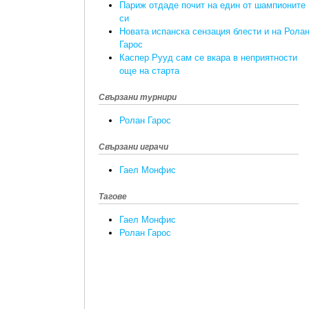
Париж отдаде почит на един от шампионите
си
Новата испанска сензация блести и на Рола
Гарос
Каспер Рууд сам се вкара в неприятности
още на старта
Свързани турнири
Ролан Гарос
Свързани играчи
Гаел Монфис
Тагове
Гаел Монфис
Ролан Гарос