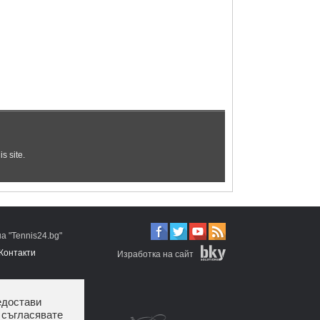
 "Tennis24.bg"
Контакти
Изработка на сайт
едостави
 съгласявате