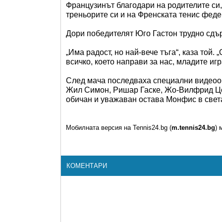
Французинът благодари на родителите си,
треньорите си и на Френската тенис феде
Дори победителят Юго Гастон трудно сдъ
„Има радост, но най-вече тъга“, каза той.
всичко, което направи за нас, младите игр
След мача последваха специални видеоо
Жил Симон, Ришар Гаске, Жо-Вилфрид Цо
обичан и уважаван остава Монфис в света
Мобилната версия на Tennis24.bg (
m.tennis24.bg
) 
КОМЕНТАРИ