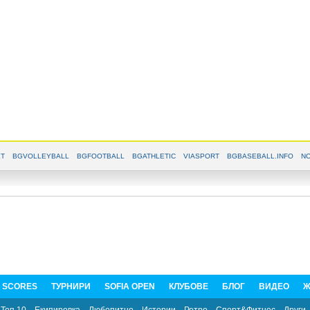
T
BGVOLLEYBALL
BGFOOTBALL
BGATHLETIC
VIASPORT
BGBASEBALL.INFO
NO
E SCORES
ТУРНИРИ
SOFIA OPEN
КЛУБОВЕ
БЛОГ
ВИДЕО
Ж