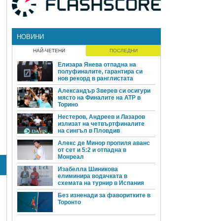
НОВИНИ
НАЙ-ЧЕТЕНИ
ПОСЛЕДНИ
Елизара Янева отпадна на
полуфиналите, гарантира си
нов рекорд в ранглистата
Александър Зверев си осигури
място на Финалите на ATP в
Торино
Нестеров, Андреев и Лазаров
излизат на четвъртфиналите
на сингъл в Пловдив
Алекс де Минор пропиля аванс
от сет и 5:2 и отпадна в
Монреал
Изабелла Шиникова
елиминира водачката в
схемата на турнир в Испания
Без изненади за фаворитките в
Торонто