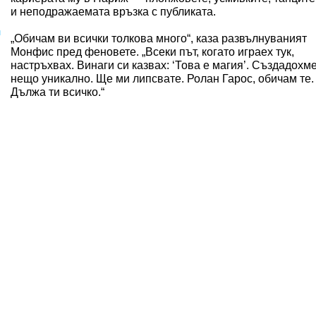
и неподражаемата връзка с публиката.
н
„Обичам ви всички толкова много“, каза развълнуваният
Монфис пред феновете. „Всеки път, когато играех тук,
настръхвах. Винаги си казвах: ‘Това е магия’. Създадохм
нещо уникално. Ще ми липсвате. Ролан Гарос, обичам те.
Дължа ти всичко.“