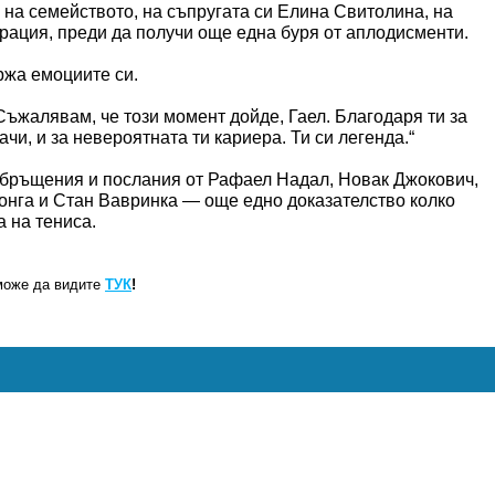
 на семейството, на съпругата си Елина Свитолина, на
рация, преди да получи още една буря от аплодисменти.
ржа емоциите си.
 „Съжалявам, че този момент дойде, Гаел. Благодаря ти за
ачи, и за невероятната ти кариера. Ти си легенда.“
бръщения и послания от Рафаел Надал, Новак Джокович,
нга и Стан Вавринка — още едно доказателство колко
 на тениса.
може да видите
ТУК
!