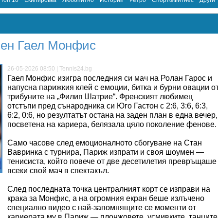
Топ 10
Екипировка
Любопитно
Истории
Ретро
Спорт&Фитнес
Други
мен Гаел Монфис
26-05-2026 08:50 | Tennis24.bg
Гаел Монфис изигра последния си мач на Ролан Гарос и
напусна парижкия клей с емоции, битка и бурни овации о
трибуните на „Филип Шатрие“. Френският любимец
отстъпи пред сънародника си Юго Гастон с 2:6, 3:6, 6:3,
6:2, 0:6, но резултатът остана на заден план в една вечер,
посветена на кариера, белязала цяло поколение фенове.
Само часове след емоционалното сбогуване на Стан
Вавринка с турнира, Париж изпрати и своя шоумен —
тенисиста, който повече от две десетилетия превръщаше
всеки свой мач в спектакъл.
След последната точка централният корт се изправи на
крака за Монфис, а на огромния екран беше излъчено
специално видео с най-запомнящите се моменти от
кариерата му в Париж — плонжовете, усмивките, танците