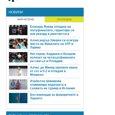
НОВИНИ
НАЙ-ЧЕТЕНИ
ПОСЛЕДНИ
Елизара Янева отпадна на
полуфиналите, гарантира си
нов рекорд в ранглистата
Александър Зверев си осигури
място на Финалите на ATP в
Торино
Нестеров, Андреев и Лазаров
излизат на четвъртфиналите
на сингъл в Пловдив
Алекс де Минор пропиля аванс
от сет и 5:2 и отпадна в
Монреал
Изабелла Шиникова
елиминира водачката в
схемата на турнир в Испания
Без изненади за фаворитките в
Торонто