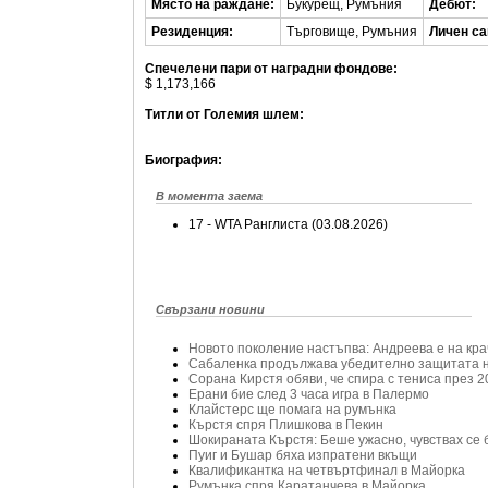
Място на раждане:
Букурещ, Румъния
Дебют:
Резиденция:
Търговище, Румъния
Личен са
Спечелени пари от наградни фондове:
$ 1,173,166
Титли от Големия шлем:
Биография:
В момента заема
17 - WTA Ранглиста (03.08.2026)
Свързани новини
Новото поколение настъпва: Андреева е на кра
Сабаленка продължава убедително защитата 
Сорана Кирстя обяви, че спира с тениса през 2
Ерани бие след 3 часа игра в Палермо
Клайстерс ще помага на румънка
Кърстя спря Плишкова в Пекин
Шокираната Кърстя: Беше ужасно, чувствах се
Пуиг и Бушар бяха изпратени вкъщи
Квалификантка на четвъртфинал в Майорка
Румънка спря Каратанчева в Майорка