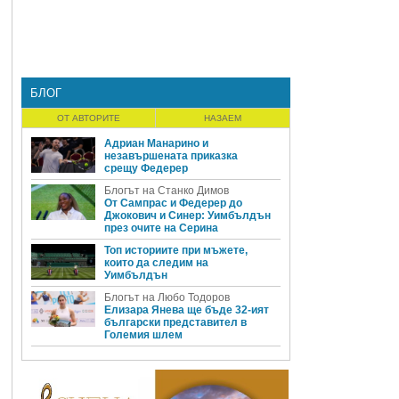
БЛОГ
ОТ АВТОРИТЕ
НАЗАЕМ
Адриан Манарино и
незавършената приказка
срещу Федерер
Блогът на Станко Димов
От Сампрас и Федерер до
Джокович и Синер: Уимбълдън
през очите на Серина
Топ историите при мъжете,
които да следим на
Уимбълдън
Блогът на Любо Тодоров
Елизара Янева ще бъде 32-ият
български представител в
Големия шлем