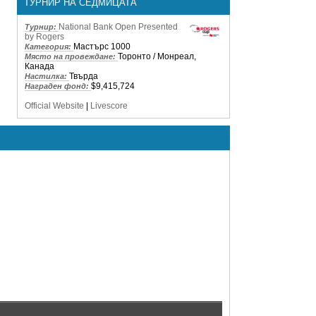
ТУРНИР НА СЕДМИЦАТА
National Bank Open Presented
Турнир:
by Rogers
Мастърс 1000
Категория:
Торонто / Монреал,
Място на провеждане:
Канада
Твърда
Настилка:
$9,415,724
Награден фонд:
Official Website
|
Livescore