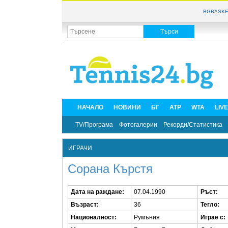
BGBASKE
НАЧАЛО
НОВИНИ
БГ
ATP
WTA
LIV
TV/Програма
Фотогалерии
Рекорди/Статистика
ИГРАЧИ
Сорана Кърстя
Дата на раждане:
07.04.1990
Ръст:
Възраст:
36
Тегло:
Националност:
Румъния
Играе с: