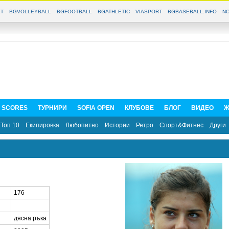
T
BGVOLLEYBALL
BGFOOTBALL
BGATHLETIC
VIASPORT
BGBASEBALL.INFO
NO
E SCORES
ТУРНИРИ
SOFIA OPEN
КЛУБОВЕ
БЛОГ
ВИДЕО
Ж
Топ 10
Екипировка
Любопитно
Истории
Ретро
Спорт&Фитнес
Други
176
дясна ръка