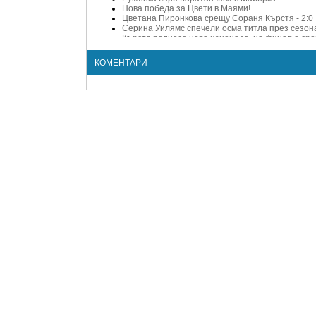
Нова победа за Цвети в Маями!
Цветана Пиронкова срещу Сораня Кърстя - 2:0
Серина Уилямс спечели осма титла през сезон
Кърстя поднесе нова изненада, на финал е ср
Кърстя на полуфинал след страхотен обрат ср
Силна румънка спря Пиронкова на турнира в Б
КОМЕНТАРИ
Цветана Пиронкова срещу Сорана Кърстя (гейм
Серина Уилямс изнесе лекция и на румънка
Каратанчева сгази румънка с 6:0, 6:0 на старта
Квитова на четвъртфинал след 3 сета, Пенета 
Кърстя и Цибулкова награбиха Лео Меси
Сорана Кърстя: Публиката не бе против мен, д
Първата сензация е факт!
Сорана Кърстя ще участва в "Dancing with the st
Пиронкова на четвъртфинал в Палермо след с
Пиронкова на централния корт в Палермо днес