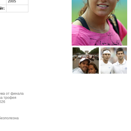
2005
йт:
чка от финала
на трофея
026
 безполезна