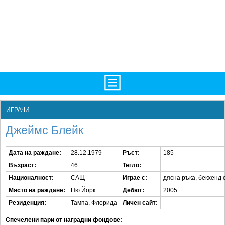
TV/Програма
НАЧАЛО
ИГРАЧИ
Фотогалерии
НОВИНИ
Джеймс Блейк
Рекорди/Статистика
БГ
Дата на раждане:
28.12.1979
Ръст:
185
Топ 10
ATP
Възраст:
46
Тегло:
Екипировка
WTA
Националност:
САЩ
Играе с:
дясна ръка, бекхенд 
Място на раждане:
Ню Йорк
Дебют:
2005
Любопитно
LIVE SCORES
Резиденция:
Тампа, Флорида
Личен сайт:
Истории
ТУРНИРИ
Спечелени пари от наградни фондове: