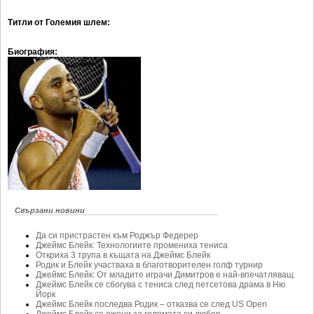
Ретро
SOFIA OPEN
Титли от Големия шлем:
Спорт&Фитнес
КЛУБОВЕ
Биография:
Други
БЛОГ
Любители
ВИДЕО
ЖЪЛТО
РАКЕТНИ
Свързани новини
Да си пристрастен към Роджър Федерер
Джеймс Блейк: Технологиите промениха тениса
Откриха 3 трупа в къщата на Джеймс Блейк
Родик и Блейк участваха в благотворителен голф турнир
Джеймс Блейк: От младите играчи Димитров е най-впечатляващ
Джеймс Блейк се сбогува с тениса след петсетова драма в Ню
Йорк
Джеймс Блейк последва Родик – отказва се след US Open