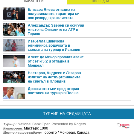
НАЙ-ЧЕТЕНИ
ПОСЛЕДНИ
Елизара Янева отпадна на
полуфиналите, гарантира си
нов рекорд в ранглистата
Александър Зверев си осигури
място на Финалите на ATP в
Торино
Изабелла Шиникова
елиминира водачката в
схемата на турнир в Испания
Алекс де Минор пропиля аванс
от сет и 5:2 и отпадна в
Монреал
Нестеров, Андреев и Лазаров
излизат на четвъртфиналите
на сингъл в Пловдив
Донски отстъпи пред втория
поставен на турнир в Полша
ТУРНИР НА СЕДМИЦАТА
National Bank Open Presented by Rogers
Турнир:
Мастърс 1000
Категория:
Торонто / Монреал, Канада
Място на провеждане: