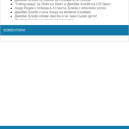
Джеймс Блейк се ожени за голямата си любов
"Уайлд-кард" за Лейтън Хюит и Джеймс Блейк на US Open
Анди Родик с победа в Атланта, Блейк с юбилеен успех
Джеймс Блейк стана баща на момиче (снимки)
Джеймс Блейк обяви сватба и че чака първо дете!
Джеймс Блейк ще става баща скоро
Давиденко най-после намери начин да победи Джеймс Блейк
Джеймс Блейк отказа Australian Open за ЧРД
КОМЕНТАРИ
Джеймс Блейк се сгоди
Джеймс Блейк с благотворително събитие в памет на баща си
Налбандян: Имам нужда от практика
Шампионът е аут! Блейк възкръсна пред родна публика
Блейк срещу Налбандян във Вашингтон, вижте всички резултати
Топтенисисти и звезди на Ман Юнайтед си спретнаха сблъсък на
корта (видео)
Дел Потро отказа Блейк и очаква Гришо
След Нюпорт, Иснър пожела и титлата в Атланта
Блейк с първа ATP победа от април
Джеймс Блейк получи "уайлд кард" за Уимбълдън
Родик взе битката с Блейк, Чилич и Вавринка е дербито на 3 кръг
Манията "покер" завладя тениса
Лек старт за Хюит и Истомин в Сан Хосе
Джеймс Блейк не мисли за отказване
Любичич и Блейк с победи в Швеция
Джеймс Блейк се отдаде на покер
Джеймс Блейк спечели "най-краткия" мач през годината
Пореден шамар за Джеймс Блейк
Откровено с Джеймс Блейк: За брадата му, борбата с рак и Лейди
Гага
Тейлър Дент шокира Блейк в Атланта (резултатите)
Интригуващ жребий в Атланта, Блейк с тежък старт
Джеймс Блейк прекратява кариерата си