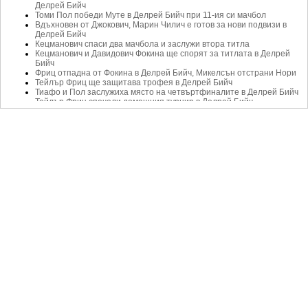
Делрей Бийч
Томи Пол победи Муте в Делрей Бийч при 11-ия си мачбол
Вдъхновен от Джокович, Марин Чилич е готов за нови подвизи в
Делрей Бийч
Кецманович спаси два мачбола и заслужи втора титла
Кецманович и Давидович Фокина ще спорят за титлата в Делрей
Бийч
Фриц отпадна от Фокина в Делрей Бийч, Микелсън отстрани Нори
Тейлър Фриц ще защитава трофея в Делрей Бийч
Тиафо и Пол заслужиха място на четвъртфиналите в Делрей Бийч
Тейлър Фриц спечели домашния турнир в Делрей Бийч
Нори надхитри Опелка на финала в Делрей Бийч
Григор Димитров отпадна на четвъртфиналите в Делрей Бийч
Димитров срещу Милман – мнението на букмейкърите
Григор Димитров срещу Милман в ранни зори (програма)
Григор Димитров се завърна на корта с победа
Димитров в ролята на изявен фаворит срещу Крюгер
(коефициенти)
Григор Димитров започва участието си в Делрей Бийч тази нощ
Григор Димитров е в Топ 3 на фаворитите за трофея в Делрей
Бийч
Милман поднесе изненада и се доближи до мач с Григор Димитров
Григор Димитров се завръща на корта в САЩ, започва директно от
втория кръг
Хуркач спечели титлата в Делрей Бийч
Иснър обяви, че няма да играе на Australian Open
Карлович остави в историята постижението на Конърс
Успешен старт за Сам Куери и Томи Пол в Делрей Бийч
Новият сезон в АТП започва в САЩ
Опелка спечели два мача в неделя и триуфира в Делрей Бийч
Джак Сок с първа победа от 2018 г. насам
Албот пренаписа историята на Молдова с титла в САЩ