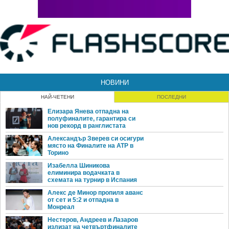
Цонга: Надал, Фед или Ноле? Няма значение!
Дел Потро с първа титла от US Open 2009, върна се в топ 100
Дел Потро с първи финал след повече от година
Дел Потро: Три полуфинала са отличен резултат
Дел Потро навлиза във форма, близо е до топ 100
Дел Потро набира скорост, започна с победа в Делрей Бийч
Родик отказа Делрей Бийч, чувства се като "ударен от автобус"
НОВИНИ
НАЙ-ЧЕТЕНИ
ПОСЛЕДНИ
Елизара Янева отпадна на
полуфиналите, гарантира си
нов рекорд в ранглистата
Александър Зверев си осигури
място на Финалите на ATP в
Торино
Изабелла Шиникова
елиминира водачката в
схемата на турнир в Испания
Алекс де Минор пропиля аванс
от сет и 5:2 и отпадна в
Монреал
Нестеров, Андреев и Лазаров
излизат на четвъртфиналите