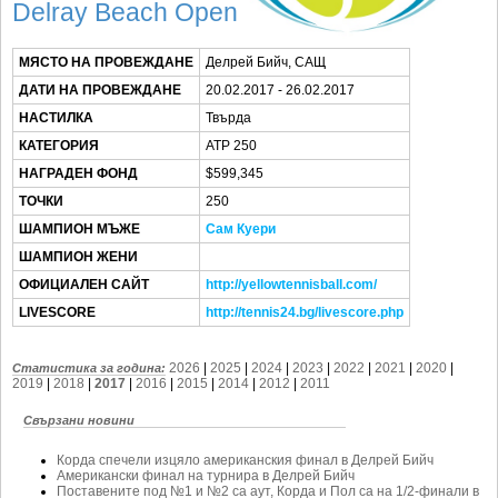
SOFIA OPEN
Delray Beach Open
КЛУБОВЕ
МЯСТО НА ПРОВЕЖДАНЕ
Делрей Бийч, САЩ
БЛОГ
ДАТИ НА ПРОВЕЖДАНЕ
20.02.2017 - 26.02.2017
НАСТИЛКА
Твърда
ВИДЕО
КАТЕГОРИЯ
ATP 250
ЖЪЛТО
НАГРАДЕН ФОНД
$599,345
РАКЕТНИ
ТОЧКИ
250
ШАМПИОН МЪЖЕ
Сам Куери
ШАМПИОН ЖЕНИ
ОФИЦИАЛЕН САЙТ
http://yellowtennisball.com/
LIVESCORE
http://tennis24.bg/livescore.php
2026
|
2025
|
2024
|
2023
|
2022
|
2021
|
2020
|
Статистика за година:
2019
|
2018
|
2017
|
2016
|
2015
|
2014
|
2012
|
2011
Свързани новини
Корда спечели изцяло американския финал в Делрей Бийч
Американски финал на турнира в Делрей Бийч
Поставените под №1 и №2 са аут, Корда и Пол са на 1/2-финали в