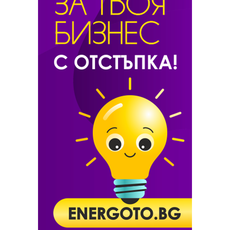
Продължава походът на Дел Потро в Делрей Бийч
НА ЖИВО: Григор Димитров – Раджийв Рам
Програма за четвъртфиналите в Делрей Бийч
Дел Потро с втора победа във Флорида
НА ЖИВО: Григор Димитров – Адриан Манарино
Григор срещу Манарино в дневната сесия
Програма за турнира в Делрей Бийч за четвъртък
Григор: Не играх добре, но победата си е победа
Григор продължава след изстрадан успех
Пълна програма за турнира в Делрей Бийч за сряда
Разчистиха пътя пред Григор Димитров
Дел Потро се завърна с победа след 11 месеца
Григор играе тази нощ срещу Джумхур
Димитров срещу босненец в Делрей Бийч
Родна агитка подкрепя Григор в Делрей Бийч (видео)
Григор: Тук съм, за да покажа най-доброто
НА ЖИВО: Григор Димитров – Дамир Джумхур
Отличен старт
Григор Димитров на корта в понеделник
НА ЖИВО: Григор Димитров – Дуди Села
Добър жребий за Григор Димитров в Делрей Бийч
Раонич се отказа от турнира в Делрей Бийч
Дел Потро се завръща на корта в Делрей Бийч
Иво Карлович е най-старият шампион от 1989 г.
Карлович и Йънг ще се борят за купата в Делрей Бийч
Доналд Йънг на крачка от втори АТР финал
След 3 мачбола: Родик отново разочарова феновете (и Бруклин)
С ужасяващ сервис Родик стигна до четвъртфинал
Маратонецът Иснър пак впечатли: игра тайбрек с 32 точки!
Анди Родик с първа победа в Делрей Бийч от 12 години насам
Томич тръгна уверено в Делрей Бийч
Родик ще търси ренесанс в Делрей Бийч